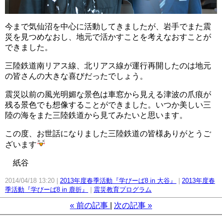
今まで気仙沼を中心に活動してきましたが、岩手でまた震
災を見つめなおし、地元で活かすことを考えなおすことが
できました。
三陸鉄道南リアス線、北リアス線が運行再開したのは地元
の皆さんの大きな喜びだったでしょう。
震災以前の風光明媚な景色は車窓から見える津波の爪痕が
残る景色でも想像することができました。いつか美しい三
陸の海をまた三陸鉄道から見てみたいと思います。
この度、お世話になりました三陸鉄道の皆様ありがとうご
ざいます
紙谷
2014/04/18 13:20
2013年度春季活動『学びーば8 in 大谷』
2013年度春
季活動『学びーば8 in 鹿折』
震災教育プログラム
«
前の記事
次の記事
»