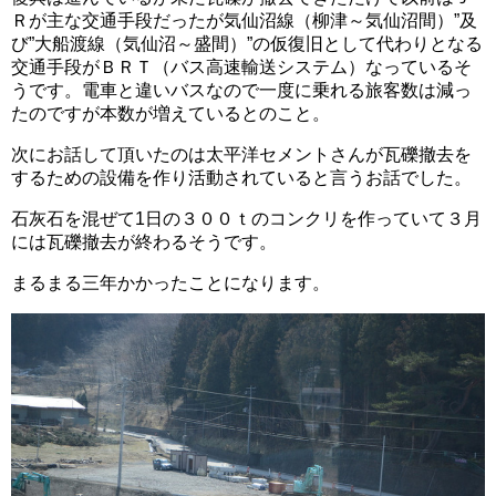
Ｒが主な交通手段だったが気仙沼線（柳津～気仙沼間）”及
び”大船渡線（気仙沼～盛間）”の仮復旧として代わりとなる
交通手段がＢＲＴ（バス高速輸送システム）なっているそ
うです。電車と違いバスなので一度に乗れる旅客数は減っ
たのですが本数が増えているとのこと。
次にお話して頂いたのは太平洋セメントさんが瓦礫撤去を
するための設備を作り活動されていると言うお話でした。
石灰石を混ぜて1日の３００ｔのコンクリを作っていて３月
には瓦礫撤去が終わるそうです。
まるまる三年かかったことになります。