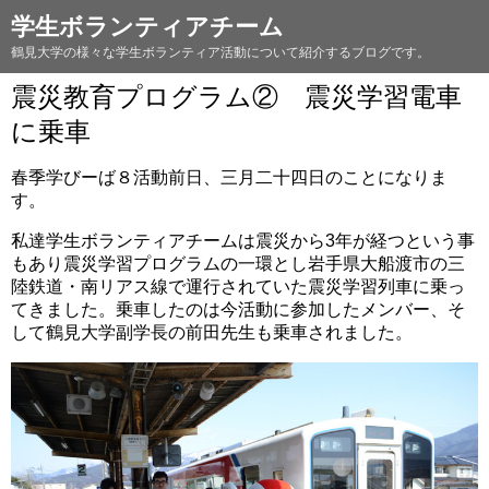
学生ボランティアチーム
鶴見大学の様々な学生ボランティア活動について紹介するブログです。
震災教育プログラム② 震災学習電車
に乗車
春季学びーば８活動前日、三月二十四日のことになりま
す。
私達学生ボランティアチームは震災から3年が経つという事
もあり震災学習プログラムの一環とし岩手県大船渡市の三
陸鉄道・南リアス線で運行されていた震災学習列車に乗っ
てきました。乗車したのは今活動に参加したメンバー、そ
して鶴見大学副学長の前田先生も乗車されました。