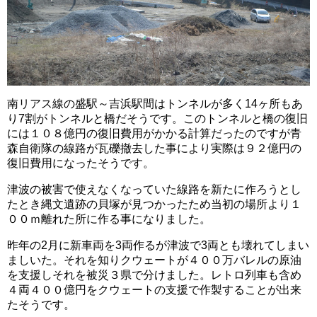
南リアス線の盛駅～吉浜駅間はトンネルが多く14ヶ所もあ
り7割がトンネルと橋だそうです。このトンネルと橋の復旧
には１０８億円の復旧費用がかかる計算だったのですが青
森自衛隊の線路が瓦礫撤去した事により実際は９２億円の
復旧費用になったそうです。
津波の被害で使えなくなっていた線路を新たに作ろうとし
たとき縄文遺跡の貝塚が見つかったため当初の場所より１
００ｍ離れた所に作る事になりました。
昨年の2月に新車両を3両作るが津波で3両とも壊れてしまい
ましいた。それを知りクウェートが４００万バレルの原油
を支援しそれを被災３県で分けました。レトロ列車も含め
４両４００億円をクウェートの支援で作製することが出来
たそうです。