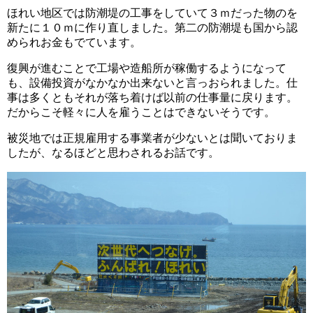
ほれい地区では防潮堤の工事をしていて３ｍだった物のを
新たに１０ｍに作り直しました。第二の防潮堤も国から認
められお金もでています。
復興が進むことで工場や造船所が稼働するようになって
も、設備投資がなかなか出来ないと言っおられました。仕
事は多くともそれが落ち着けば以前の仕事量に戻ります。
だからこそ軽々に人を雇うことはできないそうです。
被災地では正規雇用する事業者が少ないとは聞いておりま
したが、なるほどと思わされるお話です。