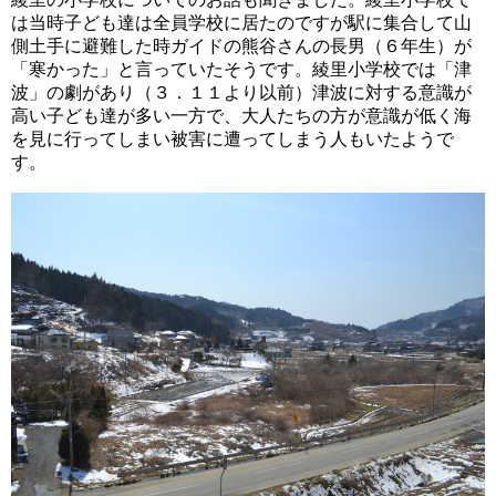
は当時子ども達は全員学校に居たのですが駅に集合して山
側土手に避難した時ガイドの熊谷さんの長男（６年生）が
「寒かった」と言っていたそうです。綾里小学校では「津
波」の劇があり（３．１１より以前）津波に対する意識が
高い子ども達が多い一方で、大人たちの方が意識が低く海
を見に行ってしまい被害に遭ってしまう人もいたようで
す。