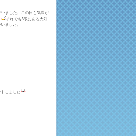
行いました。この日も気温が
ラ
それでも3限にある大好
でいました。
ートしました