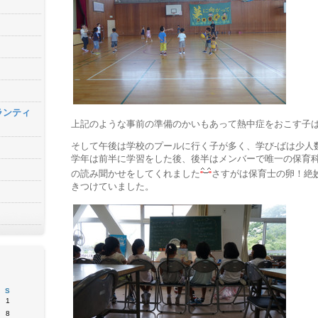
ランティ
上記のような事前の準備のかいもあって熱中症をおこす子
そして午後は学校のプールに行く子が多く、学び‐ばは少人
学年は前半に学習をした後、後半はメンバーで唯一の保育科
の読み聞かせをしてくれました
さすがは保育士の卵！絶
きつけていました。
S
1
8