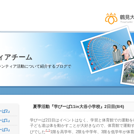
ィアチーム
ランティア活動について紹介するブログで
夏季活動『学びーば11in大谷小学校』2日目(8/4)
ーば2』
学びーば2日目はイベントはなく、学習と体育館での運動を
ーば1』
子ども達は体を動かすことが大好きなので、体育館で運動
ーば3』
びでした
1限を高学年、2限を中学年、3限を低学年が体