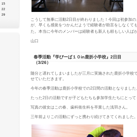
15
22
29
こうして無事に活動2日目が終わりました！今回は初参加の
が、早くも感覚をつかんだようで経験者が助言をしなくて
た。本当に今年のメンバーは経験者も新人も頼もしい人ば
山口
春季活動『学びーば１０in鹿折小学校』2日目
（3/26）
随分と遅れてしまいましたが三月に実施された鹿折小学校で
せていただきます。
今年の春季活動は鹿折小学校での2日間の活動となりました
たった2日の活動ですが子どもたちも参加学生たちにとって
写真の彼女はこの春、歯科衛生科を卒業した浅羽さん。
三年前よりこの活動にずっと携わり続けてきてくれました