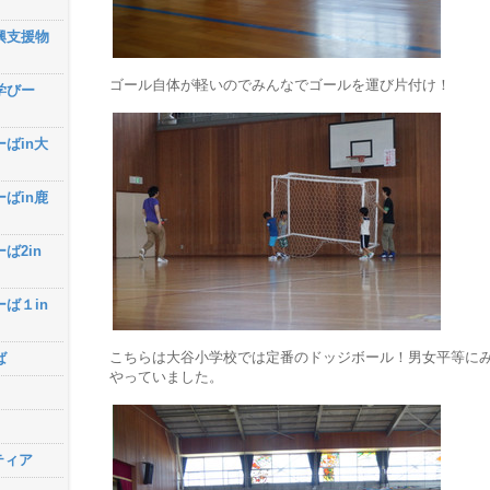
興支援物
ゴール自体が軽いのでみんなでゴールを運び片付け！
学びー
ーばin大
ーばin鹿
ば2in
ーば１in
こちらは大谷小学校では定番のドッジボール！男女平等に
ば
やっていました。
ティア