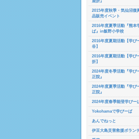
鹿折』
2015年度秋季・気仙沼復
品販売イベント
2016年度夏季活動『熊本
ば』in飯野小学校
2016年度夏期活動【学び
谷】
2016年度夏期活動【学び
折】
2024年度冬季活動『学びー
正院』
2024年度夏季活動『学び
正院』
2024年度春季能登学びー
Yokohamaで学びーば
あんでねっと
伊豆大島災害救援ボラン