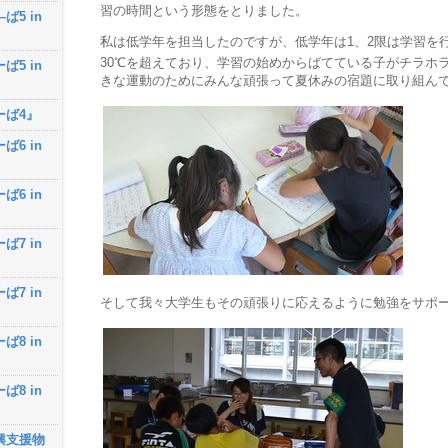
習の時間という形態をとりました。
ば5 in
私は低学年を担当したのですが、低学年は1、2限は学習を
30℃を超えており、学習の始めからばてている子がチラホ
ば5 in
きな運動のためにみんな頑張って夏休みの宿題に取り組ん
ーば4』
ば6 in
ば6 in
ば7 in
ば7 in
そして我々大学生もその頑張りに応えるように勉強をサポ
ば8 in
ば8 in
興支援物