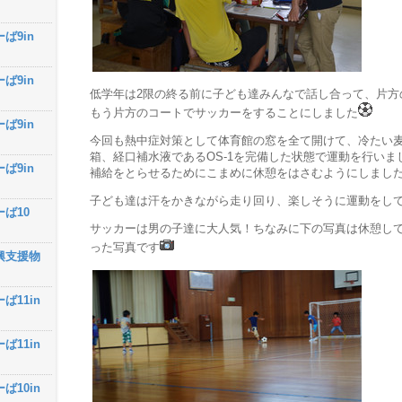
ば9in
ば9in
低学年は2限の終る前に子ども達みんなで話し合って、片方
もう片方のコートでサッカーをすることにしました
ば9in
今回も熱中症対策として体育館の窓を全て開けて、冷たい
箱、経口補水液であるOS-1を完備した状態で運動を行いま
ば9in
補給をとらせるためにこまめに休憩をはさむようにしまし
子ども達は汗をかきながら走り回り、楽しそうに運動をし
ーば10
サッカーは男の子達に大人気！ちなみに下の写真は休憩し
った写真です
興支援物
ば11in
ば11in
ば10in