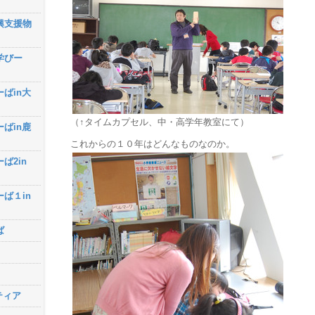
興支援物
学びー
ーばin大
（↑タイムカプセル、中・高学年教室にて）
ーばin鹿
これからの１０年はどんなものなのか。
ば2in
ーば１in
ば
ティア