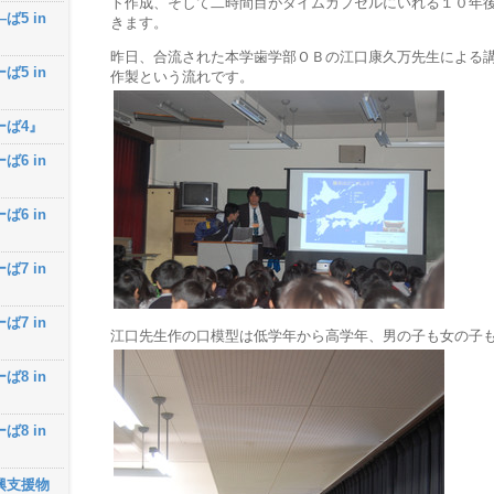
ト作成、そして二時間目がタイムカプセルにいれる１０年
ば5 in
きます。
昨日、合流された本学歯学部ＯＢの江口康久万先生による
ば5 in
作製という流れです。
ーば4』
ば6 in
ば6 in
ば7 in
ば7 in
江口先生作の口模型は低学年から高学年、男の子も女の子
ば8 in
ば8 in
興支援物