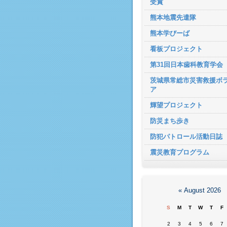
受賞
熊本地震先遣隊
熊本学びーば
看板プロジェクト
第31回日本歯科教育学会
茨城県常総市災害救援ボ
ア
輝望プロジェクト
防災まち歩き
防犯パトロール活動日誌
震災教育プログラム
«
August 2026
S
M
T
W
T
F
2
3
4
5
6
7