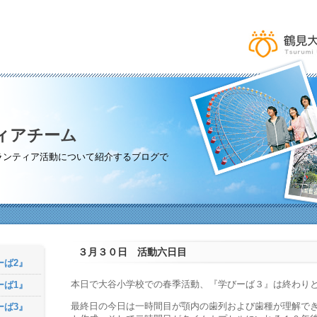
ィアチーム
ランティア活動について紹介するブログで
３月３０日 活動六日目
ーば2』
本日で大谷小学校での春季活動、『学びーば３』は終わり
ーば1』
最終日の今日は一時間目が顎内の歯列および歯種が理解で
ーば3』