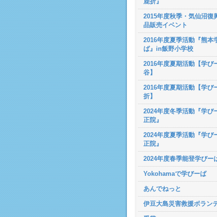
鹿折』
2015年度秋季・気仙沼復
品販売イベント
2016年度夏季活動『熊本
ば』in飯野小学校
2016年度夏期活動【学び
谷】
2016年度夏期活動【学び
折】
2024年度冬季活動『学びー
正院』
2024年度夏季活動『学び
正院』
2024年度春季能登学びー
Yokohamaで学びーば
あんでねっと
伊豆大島災害救援ボラン