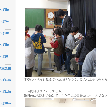
ば9in
ば9in
ば9in
ば9in
ーば10
興支援物
丁寧に作り方を教えていただけたので、みんな上手に作れ
ば11in
二時間目はタイムカプセル。
ば11in
飯田先生の説明の受けて、１０年後の自分たちへ、大切な
ば10in