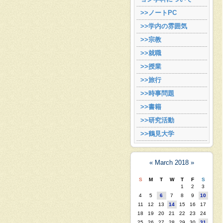
>>ノートPC
>>学内の雰囲気
>>宗教
>>就職
>>授業
>>旅行
>>時事問題
>>書籍
>>研究活動
>>鶴見大学
«
March 2018
»
S
M
T
W
T
F
S
1
2
3
4
5
6
7
8
9
10
11
12
13
14
15
16
17
18
19
20
21
22
23
24
25
26
27
28
29
30
31