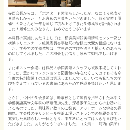
寺西会長からは、「ポスターも素晴らしかったが、なにより発表が
素晴らしかった」とお褒めの言葉をいただきました。特別実習Ⅰ履
修生の皆さんが一年を通じて積み上げてきた学修成果が評価されま
した！履修生のみなさん、おめでとうございます！
本科目の実施にあたりましては、横浜美術館美術情報センター及び
横浜トリエンナーレ組織委員会事務局の皆様に大変お世話になりま
した。学外での学修体験は、学生達の学びを深さと拡がりのあるも
のにしてくれました。この機会をお借りし改めて御礼申し上げま
す。
またポスター会場には鶴見大学図書館スタッフも複数来場してくれ
ました。豊かなコレクションと図書館の存在なくしてはそもそも今
年度の特別実習Ⅰの企画は実現しませんでした。いつも私たちの学
びを支えてくれている図書館にあらためて感謝を捧げたいと思いま
す。
さらに、今回の学会参加は、幹事校として運営を担当された本学文
学部英語英米文学科の草薙優加先生、深谷素子先生からのお誘いに
よるものでした。興味深い数々のご発表、アットホームな学会の雰
囲気、学会後のキリンビール横浜工場レストランでの懇親会まで、
充実した素晴らしい一日となり、本学科にとっては大きな喜びをい
ただきました。ありがとうございました。（文責： 河西由美子）