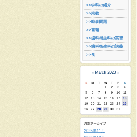
>>学科の紹介
>>宗教
>>時事問題
>>書籍
>>歯科衛生科の実習
>>歯科衛生科の講義
>>食
«
March 2023
»
S
M
T
W
T
F
S
1
2
3
4
5
6
7
8
9
10
11
12
13
14
15
16
17
18
19
20
21
22
23
24
25
26
27
28
29
30
31
2025年11月