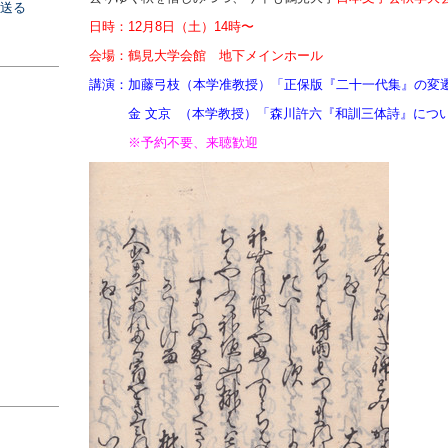
を送る
日時：12月8日（土）14時〜
会場：鶴見大学会館 地下メインホール
講演：加藤弓枝（本学准教授）「正保版『二十一代集』の変
金 文京 （本学教授）「森川許六『和訓三体詩』につ
※予約不要、来聴歓迎