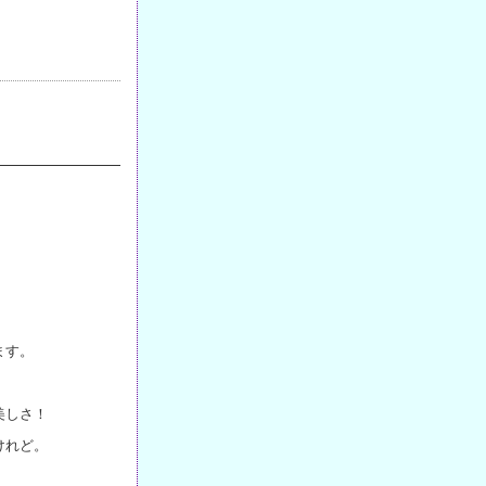
。
ます。
美しさ！
けれど。