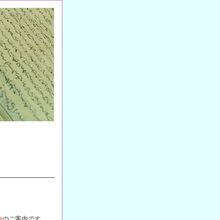
。
会
のご案内です。