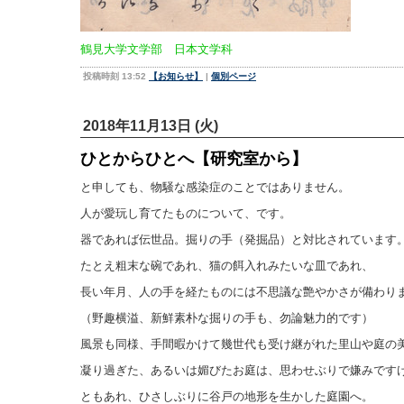
鶴見大学文学部 日本文学科
投稿時刻 13:52
【お知らせ】
|
個別ページ
2018年11月13日 (火)
ひとからひとへ【研究室から】
と申しても、物騒な感染症のことではありません。
人が愛玩し育てたものについて、です。
器であれば伝世品。掘りの手（発掘品）と対比されています
たとえ粗末な碗であれ、猫の餌入れみたいな皿であれ、
長い年月、人の手を経たものには不思議な艶やかさが備わり
（野趣横溢、新鮮素朴な掘りの手も、勿論魅力的です）
風景も同様、手間暇かけて幾世代も受け継がれた里山や庭の
凝り過ぎた、あるいは媚びたお庭は、思わせぶりで嫌みです
ともあれ、ひさしぶりに谷戸の地形を生かした庭園へ。