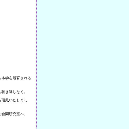
ら本学を退官される
お聴き逃しなく。
ら頂戴いたしまし
の合同研究室へ、