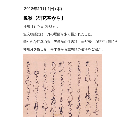
2018年11月 1日 (木)
晩秋【研究室から】
神無月も昨日で終わり。
源氏物語には十月の場面が多く描かれました。
華やかな紅葉の賀、光源氏の住吉詣、薫が出生の秘密を聞く
神無月を惜しみ、帚木巻から左馬頭の述懐をご紹介。