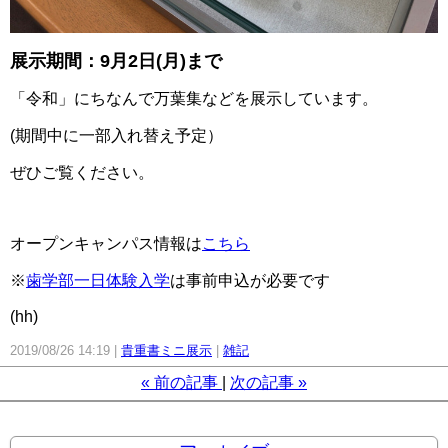
展示期間：9月2日(月)まで
「令和」にちなんで万葉集などを展示しています。
(期間中に一部入れ替え予定）
ぜひご覧ください。
オープンキャンパス情報は
こちら
※
歯学部一日体験入学
は事前申込が必要です
(hh)
2019/08/26 14:19
貴重書ミニ展示
雑記
«
前の記事
次の記事
»