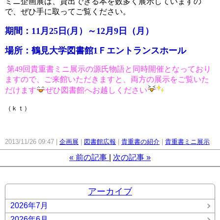
ミニ企画展は、貸出できる本を数多く展示していますの
で、ぜひ手に取ってご覧ください。
期間：
11
月
25
日
(
月）～
12
月
9
日（月）
場所：鶴見大学図書館1Ｆエントランスホール
第49回貴重書ミニ展示の源氏物語と同時開催となっており
ますので、ご来館いただきますと、両方の展示をご覧いた
だけます
ぜひ図書館へお越しください
（ｋｔ）
2013/11/26 09:47
企画展
図書館広報
貴重書の紹介
貴重書ミニ展示
«
前の記事
次の記事
»
アーカイブ
2026年7月
2026年6月