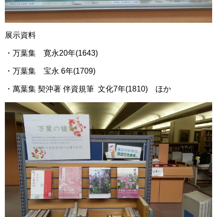
展示資料
・万葉集 寛永20年(1643)
・万葉集 宝永 6年(1709)
・萬葉集 契沖著 伴資規筆 文化7年(1810) ほか