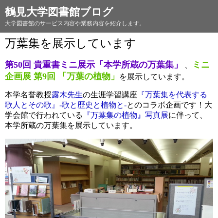
鶴見大学図書館ブログ
大学図書館のサービス内容や業務内容を紹介します。
万葉集を展示しています
第50回 貴重書ミニ展示「本学所蔵の万葉集」
ミニ
、
企画展 第9回
「万葉の植物」
を展示しています。
本学名誉教授
露木先生
の生涯学習講座
『万葉集を代表する
歌人とその歌』-歌と歴史と植物と-
とのコラボ企画です！大
学会館で行われている
『万葉集の植物』写真展
に伴って、
本学所蔵の万葉集を展示しています。