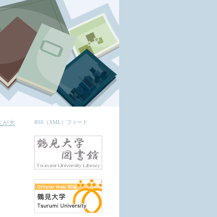
生が大
RSS（XML）フィード