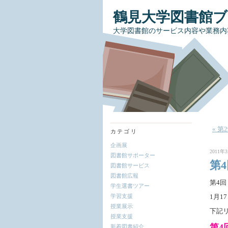
鶴見大学図書館
大学図書館のサービス内容や業務内
« 
カテゴリ
企画展
2011年3
図書館サポーター
第
図書館サービス
図書館広報
第4回
学生選書ツアー
学習支援
1月
授業展示
下記
授業支援
第4
新着図書紹介