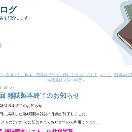
ブログ
容を紹介します。
第29回貴重書ミニ展示『萬葉代匠記序』ほかを展示中です！
|
メイン
|
附属高校
学図書館で調べ学習 »
月 8日 (火)
4回 雑誌製本終了のお知らせ
 雑誌製本終了のお知らせ
17日に掲載した第4回製本雑誌の作業が終了しました。
リストの分はすでに配架されておりますので利用できます。
回 雑誌製本リスト 自然科学系