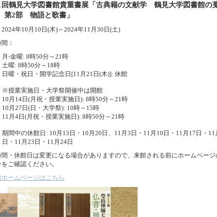
61回鶴見大学図書館貴重書展「古典籍の文献学 鶴見大学図書館の
 第2部 物語と歌書」
：
2024年10月10日
(木)～
2024年11月30日
(土)
時間：
月-金曜: 8時50分～21時
土曜: 8時50分～18時
日曜・祝日・開学記念日[11月21日(木)]: 休館
※授業実施日・大学祭開催中は開館
10月14日(月祝・授業実施日): 8時50分～21時
10月27日(日・大学祭): 10時～15時
11月4日(月祝・授業実施日): 8時50分～21時
期間中の休館日: 10月13日・10月20日、11月3日・11月10日・11月17日・11
日・11月23日・11月24日
時間・休館日は変更になる場合がありますので、来館される前にホームページ
ーをご確認ください。
館ホームページはこちら