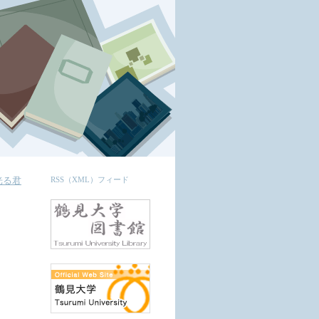
光る君
RSS（XML）フィード