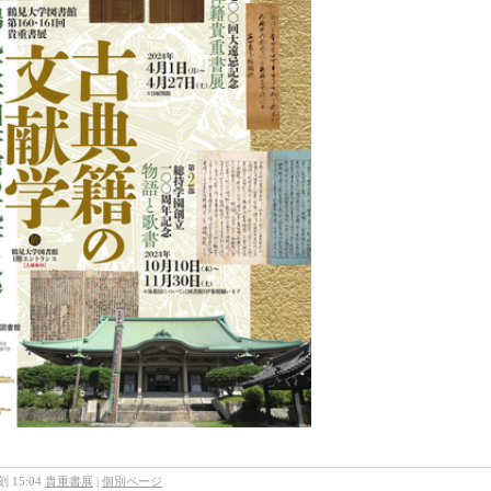
 15:04
貴重書展
|
個別ページ