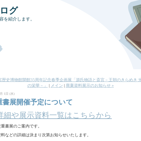
ブログ
容を紹介します。
斎宮歴史博物館開館35周年記念春季企画展「源氏物語と斎宮－王朝のきらめき 
の栄華－」
|
メイン
|
廃棄資料展示のお知らせ »
月 1日 (水)
重書展開催予定について
詳細や展示資料一覧はこちらから
貴重書展のご案内です。
資料などの詳細は決まり次第お知らせいたします。