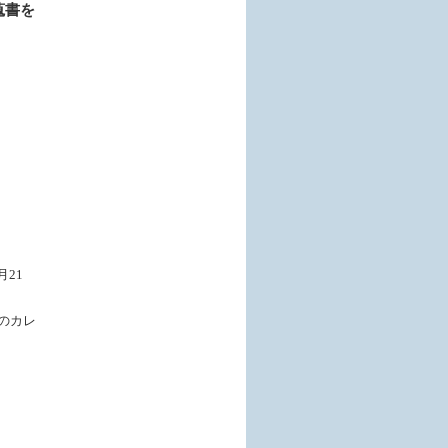
蒐書を
月21
のカレ