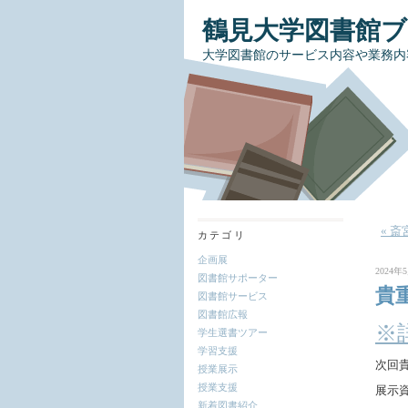
鶴見大学図書館
大学図書館のサービス内容や業務内
« 
カテゴリ
企画展
2024年5
図書館サポーター
貴
図書館サービス
図書館広報
※
学生選書ツアー
学習支援
次回
授業展示
授業支援
展示
新着図書紹介