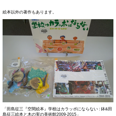
絵本以外の著作もあります。
「田島征三『空間絵本』学校はカラッポにならない : 鉢&田
島征三絵本と木の実の美術館2009-2015」