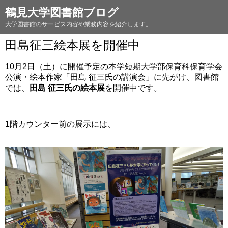
鶴見大学図書館ブログ
大学図書館のサービス内容や業務内容を紹介します。
田島征三絵本展を開催中
10月2日（土）に開催予定の本学短期大学部保育科保育学会
公演・絵本作家「田島 征三氏の講演会」に先がけ、図書館
では、
田島 征三氏の絵本展
を開催中です。
1階カウンター前の展示には、