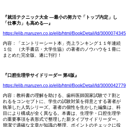
□
『就活テクニック大全 ―最小の努力で「トップ内定」し
「仕事力」も高める―』
https://elib.maruzen.co.jp/elib/html/BookDetail/Id/3000074345
内容：「エントリーシート本」売上ランキング１１年連続
１位 （大手書店・大学生協）の著者のノウハウを１冊に
まとめた完全版、遂に刊行！
□
『口腔生理学サイドリーダー 第4版』
https://elib.maruzen.co.jp/elib/html/BookDetail/Id/3000042779
内容：教科書の理解を助ける、歯科医師国家試験で７割と
れるをコンセプトに、学生の試験対策を得意とする著者が
執筆した人気シリーズ。著者の個性を生かした編集は、科
目により構成が全く異なる。本書は、生理学・口腔生理学
の重要事項を表形式で整理した新タイプサイドリーダー。
簡潔で適確な文章が知識の整理、ポイントのチェックに役