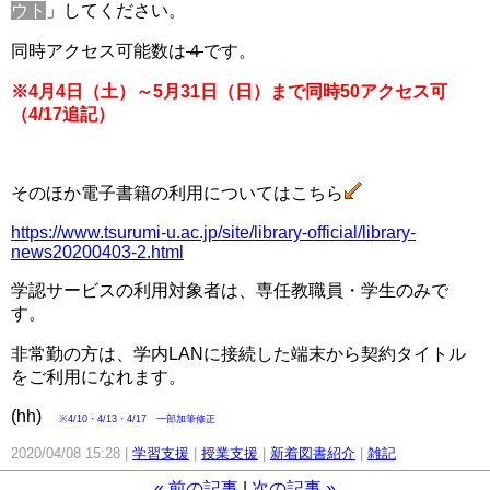
ウト
」してください。
同時アクセス可能数は
４
です。
※4月4日（土）～5月31日（日）まで同時50アクセス可
（4/17追記）
□
そのほか電子書籍の利用についてはこちら
https://www.tsurumi-u.ac.jp/site/library-official/library-
news20200403-2.html
学認サービスの利用対象者は、専任教職員・学生のみで
す。
非常勤の方は、学内LANに接続した端末から契約タイトル
をご利用になれます。
(hh)
※4/10・4/13・4/17 一部加筆修正
2020/04/08 15:28
学習支援
授業支援
新着図書紹介
雑記
«
前の記事
次の記事
»