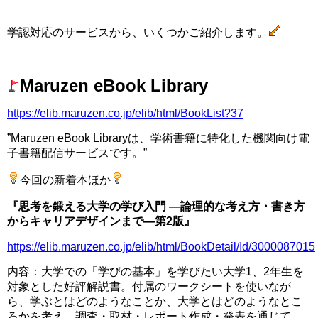
□
学認対応のサービスから、いくつかご紹介します。
□
Maruzen eBook Library
https://elib.maruzen.co.jp/elib/html/BookList?37
”Maruzen eBook Libraryは、学術書籍に特化した機関向け電
子書籍配信サービスです。”
今回の新着本ほか
『思考を鍛える大学の学び入門 ―論理的な考え方・書き方
からキャリアデザインまで―第2版』
https://elib.maruzen.co.jp/elib/html/BookDetail/Id/3000087015
内容：大学での「学びの基本」を学びたい大学1、2年生を
対象とした好評解説書。付属のワークシートを使いなが
ら、学ぶとはどのようなことか、大学とはどのようなとこ
ろかを考え、調査・取材・レポート作成・発表を通じて、