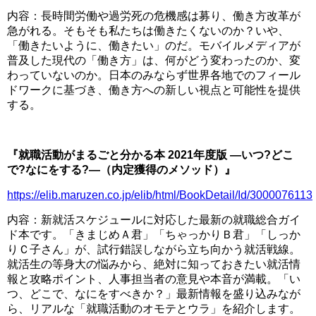
内容：長時間労働や過労死の危機感は募り、働き方改革が
急がれる。そもそも私たちは働きたくないのか？いや、
「働きたいように、働きたい」のだ。モバイルメディアが
普及した現代の「働き方」は、何がどう変わったのか、変
わっていないのか。日本のみならず世界各地でのフィール
ドワークに基づき、働き方への新しい視点と可能性を提供
する。
□
『就職活動がまるごと分かる本 2021年度版 ―いつ?どこ
で?なにをする?―（内定獲得のメソッド）』
https://elib.maruzen.co.jp/elib/html/BookDetail/Id/3000076113
内容：新就活スケジュールに対応した最新の就職総合ガイ
ド本です。「きまじめＡ君」「ちゃっかりＢ君」「しっか
りＣ子さん」が、試行錯誤しながら立ち向かう就活戦線。
就活生の等身大の悩みから、絶対に知っておきたい就活情
報と攻略ポイント、人事担当者の意見や本音が満載。「い
つ、どこで、なにをすべきか？」最新情報を盛り込みなが
ら、リアルな「就職活動のオモテとウラ」を紹介します。