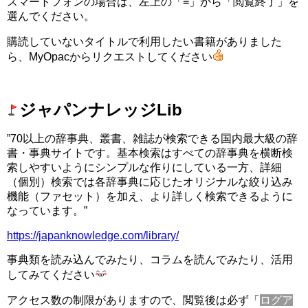
スマートフォンの場合は、左上の「≡」から「閲覧終了」を
選んでください。
購読していないタイトルで利用したい書籍がありました
ら、MyOpacからリクエストしてください
□
ジャパンナレッジLib
”70以上の辞事典、叢書、雑誌が検索できる国内最大級の辞
書・事典サイトです。基本検索はすべての辞事典を横断検
索しやすいようにシンプルな作りにしている一方、詳細
（個別）検索では各辞事典に応じたオリジナルな絞り込み
機能（ファセット）を加え、より詳しく検索できるように
なっています。”
https://japanknowledge.com/library/
事典類を読み込んでみたり、コラムを読んでみたり、活用
してみてください
アクセス数の制限がありますので、閲覧後は必ず「
ログア