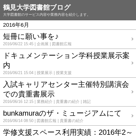
鶴見大学図書館ブログ
大学図書館のサービス内容や業務内容を紹介します。
2016年6月
短冊に願い事を♪
2016/06/22 15:45
企画展
図書館広報
ドキュメンテーション学科授業展示案
内
2016/06/21 15:04
授業展示
授業支援
入試キャリアセンター主催特別講演会
での貴重書展示
2016/06/16 12:15
業務紹介
貴重書の紹介
雑記
bunkamuraのザ・ミュージアムにて
2016/06/14 08:50
図書館広報
貴重書の紹介
学修支援スペース利用実績：2016年2～