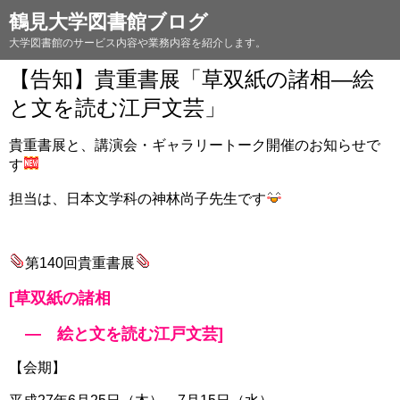
鶴見大学図書館ブログ
大学図書館のサービス内容や業務内容を紹介します。
【告知】貴重書展「草双紙の諸相―絵
と文を読む江戸文芸」
貴重書展と、講演会・ギャラリートーク開催のお知らせで
す
担当は、日本文学科の神林尚子先生です
第140回貴重書展
[草双紙の諸相
― 絵と文を読む江戸文芸]
【会期】