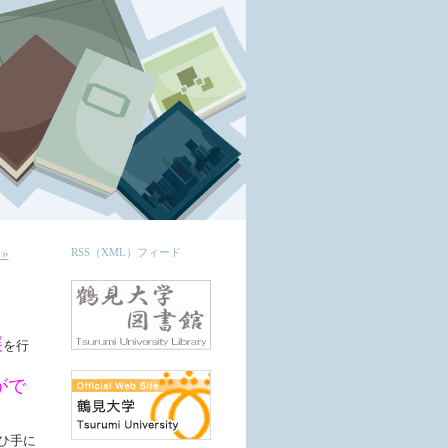
»
RSS（XML）フィード
展
を行
がで
ひ手に