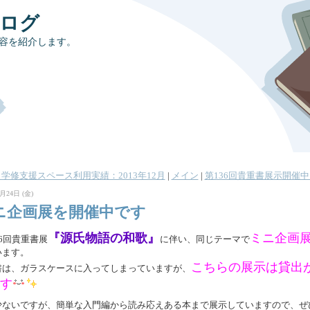
ブログ
容を紹介します。
« 学修支援スペース利用実績：2013年12月
|
メイン
|
第136回貴重書展示開催中 
月24日 (金)
ニ企画展を開催中です
『源氏物語の和歌』
ミニ企画
6回貴重書展
に伴い、同じテーマで
います。
こちらの展示は貸出
書は、ガラスケースに入ってしまっていますが、
す
少ないですが、簡単な入門編から読み応えある本まで展示していますので、ぜ