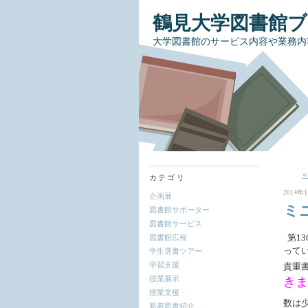
鶴見大学図書館
大学図書館のサービス内容や業務内
カテゴリ
2014年1
企画展
ミ
図書館サポーター
図書館サービス
第13
図書館広報
って
学生選書ツアー
学習支援
貴重
授業展示
きま
授業支援
数は
新着図書紹介