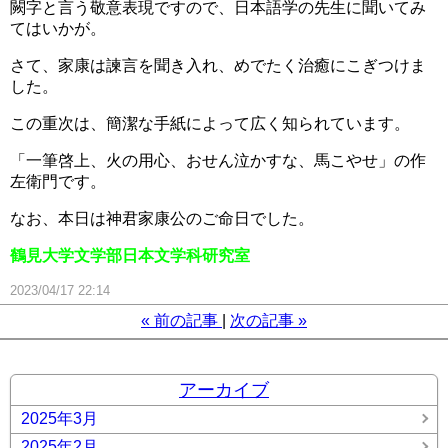
闕字と言う敬意表現ですので、日本語学の先生に聞いてみ
てはいかが。
さて、家康は諫言を聞き入れ、めでたく治癒にこぎつけま
した。
この重次は、簡潔な手紙によって広く知られています。
「一筆啓上、火の用心、おせん泣かすな、馬こやせ」の作
左衛門です。
なお、本日は神君家康公のご命日でした。
鶴見大学文学部日本文学科研究室
2023/04/17 22:14
«
前の記事
次の記事
»
アーカイブ
2025年3月
2025年2月