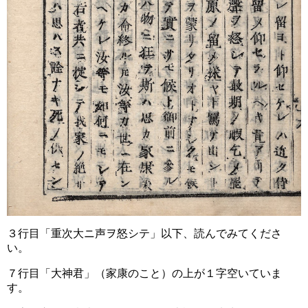
３行目「重次大ニ声ヲ怒シテ」以下、読んでみてくださ
い。
７行目「大神君」（家康のこと）の上が１字空いていま
す。