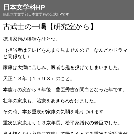
日本文学科HP
鶴見大学文学部日本文学科の公式HPです
古武士の一喝【研究室から】
徳川家康の噂話をひとつ。
（担当者はテレビをあまり見ませんので、なんどかドラマ
と関係なし）
家康は大病に苦しみ、医者も匙を投げてしまいました。
天正１３年（１５９３）のこと。
本能寺の変から３年後、豊臣秀吉が関白となった年です。
壮年の家康も、治療をあきらめかけました。
その時、本多重次が家康の気弱を叱りつけます。
重次は家康より１３歳年長、松平家譜代の老臣でした。
煮え切らない家康に立腹して帰ろうとする重次を家臣達が