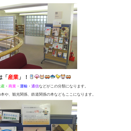
は「
産業
」！
水産
・
商業
・
運輸
・
通信
などがこの分類になります。
の本や、観光関係、鉄道関係の本などもここになります。