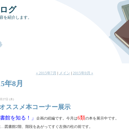
ブログ
容を紹介します。
« 2015年7月
|
メイン
|
2015年9月 »
15年8月
月27日 (木)
階オススメ本コーナー展示
書館を知る！」
6類
企画の続編です。今月は
の本を展示中です。
は…図書館2階、階段をあがってすぐ左側の柱の前です。