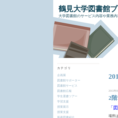
鶴見大学図書館
大学図書館のサービス内容や業務内
カテゴリ
20
企画展
図書館サポーター
図書館サービス
図書館広報
2015年8
学生選書ツアー
2
学習支援
授業展示
「図
授業支援
場所
新着図書紹介