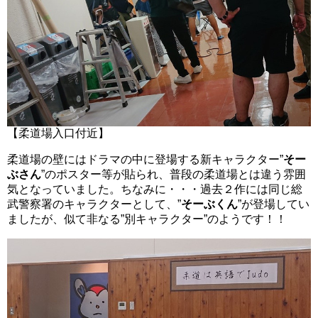
【柔道場入口付近】
柔道場の壁にはドラマの中に登場する新キャラクター”
そー
ぶさん
”のポスター等が貼られ、普段の柔道場とは違う雰囲
気となっていました。ちなみに・・・過去２作には同じ総
武警察署のキャラクターとして、”
そーぶくん
”が登場してい
ましたが、似て非なる”別キャラクター”のようです！！