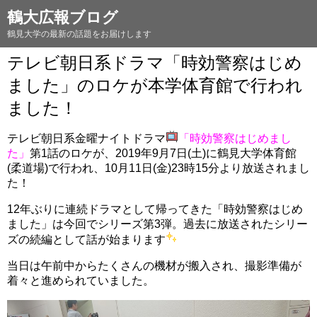
鶴大広報ブログ
鶴見大学の最新の話題をお届けします
テレビ朝日系ドラマ「時効警察はじめ
ました」のロケが本学体育館で行われ
ました！
テレビ朝日系金曜ナイトドラマ
「時効警察はじめまし
た」
第1話のロケが、2019年9月7日(土)に鶴見大学体育館
(柔道場)で行われ、10月11日(金)23時15分より放送されまし
た！
12年ぶりに連続ドラマとして帰ってきた「時効警察はじめ
ました」は今回でシリーズ第3弾。過去に放送されたシリー
ズの続編として話が始まります
当日は午前中からたくさんの機材が搬入され、撮影準備が
着々と進められていました。