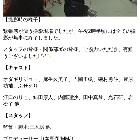
【撮影時の様子】
緊張感が漂う撮影現場でしたが、午後2時半頃には全ての撮
影が無事に終了しました。
スタッフの皆様・関係部署の皆様、ご協力いただき、有難
うございました!!
【キャスト】
オダギリジョー、麻生久美子、吉岡里帆、磯村勇斗、豊原
功補、ふせえり
江口のりこ、緋田康人、内藤理沙、田中真琴、光石研、岩
松了 他
【スタッフ】
監督・脚本:三木聡 他
プロデューサー:山本喜彦(MMJ)