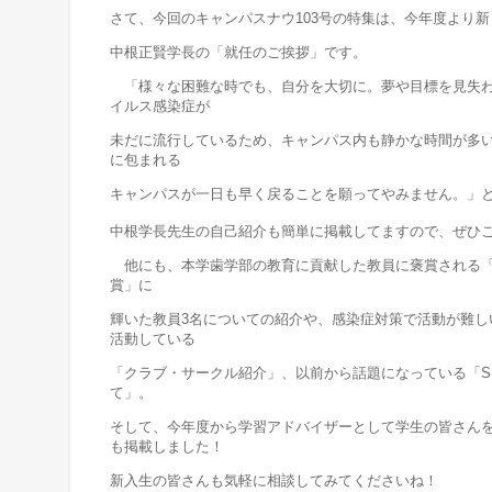
さて、今回のキャンパスナウ103号の特集は、今年度より
中根正賢学長の「就任のご挨拶」です。
「様々な困難な時でも、自分を大切に。夢や目標を見失わ
イルス感染症が
未だに流行しているため、キャンパス内も静かな時間が多
に包まれる
キャンパスが一日も早く戻ることを願ってやみません。」
中根学長先生の自己紹介も簡単に掲載してますので、ぜひ
他にも、本学歯学部の教育に貢献した教員に褒賞される「
賞」に
輝いた教員3名についての紹介や、感染症対策で活動が難し
活動している
「クラブ・サークル紹介」、以前から話題になっている「S
て」。
そして、今年度から学習アドバイザーとして学生の皆さん
も掲載しました！
新入生の皆さんも気軽に相談してみてくださいね！