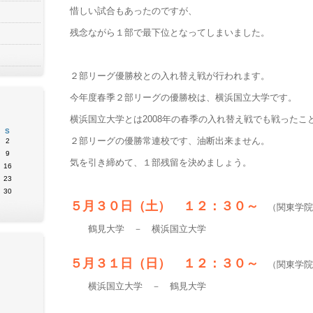
惜しい試合もあったのですが、
残念ながら１部で最下位となってしまいました。
２部リーグ優勝校との入れ替え戦が行われます。
今年度春季２部リーグの優勝校は、横浜国立大学です。
横浜国立大学とは2008年の春季の入れ替え戦でも戦ったこ
S
２部リーグの優勝常連校です、油断出来ません。
2
9
気を引き締めて、１部残留を決めましょう。
16
23
30
５月３０日（土） １２：３０～
（関東学院
鶴見大学 － 横浜国立大学
５月３１日（日） １２：３０～
（関東学院
横浜国立大学 － 鶴見大学