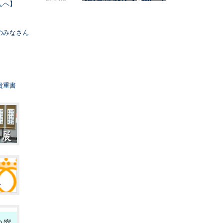
んへ】
のみなさん
貴重書