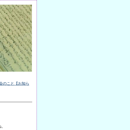
会のこと【お知ら
ね。