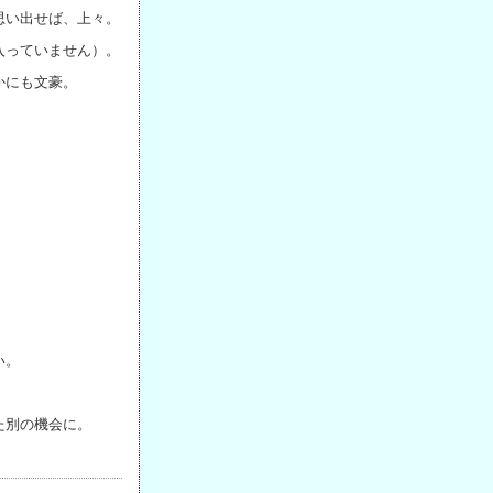
思い出せば、上々。
入っていません）。
かにも文豪。
い。
た別の機会に。