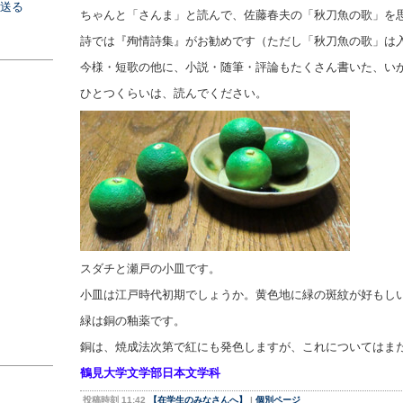
を送る
ちゃんと「さんま」と読んで、佐藤春夫の「秋刀魚の歌」を
詩では『殉情詩集』がお勧めです（ただし「秋刀魚の歌」は
今様・短歌の他に、小説・随筆・評論もたくさん書いた、い
ひとつくらいは、読んでください。
スダチと瀬戸の小皿です。
小皿は江戸時代初期でしょうか。黄色地に緑の斑紋が好もし
緑は銅の釉薬です。
銅は、焼成法次第で紅にも発色しますが、これについてはま
鶴見大学文学部日本文学科
投稿時刻 11:42
【在学生のみなさんへ】
|
個別ページ