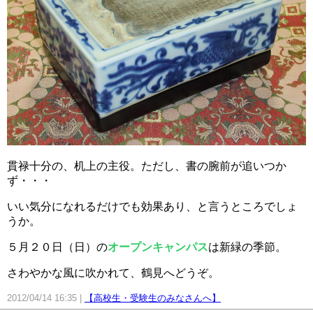
貫禄十分の、机上の主役。ただし、書の腕前が追いつか
ず・・・
いい気分になれるだけでも効果あり、と言うところでしょ
うか。
５月２０日（日）の
オープンキャンパス
は新緑の季節。
さわやかな風に吹かれて、鶴見へどうぞ。
2012/04/14 16:35
【高校生・受験生のみなさんへ】