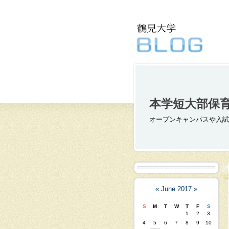
本学短大部保
オープンキャンパスや入試
«
June 2017
»
S
M
T
W
T
F
S
1
2
3
4
5
6
7
8
9
10